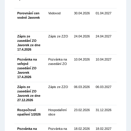
(73.42 Kb
Porovnání cen
Vodovod
30.04.2026
01.04.2027
vodné Javorek
Stáhnou
(334.63
Kb)
Zápis ze
Zápis ze ZZO
24.04.2026
24.04.2027
zasedání ZO
Stáhnou
Javorek ze dne
(104.91
17.4.2026
Kb)
Pozvánka na
Pozvánka na
10.04.2026
10.04.2027
veřejné
zasedání ZO
Stáhnou
zasedání ZO
(100.47
Javorek
Kb)
17.4.2026
Zápis ze
Zápis ze ZZO
06.03.2026
06.03.2027
zasedání ZO
Stáhnou
Javorek ze dne
(105.33
27.12.2026
Kb)
Rozpočtové
Hospodaření
23.02.2026
31.12.2026
opatření 1/2026
obce
Stáhnou
(71.76 Kb
Pozvánka na
Pozvánka na
18.02.2026
18.02.2027