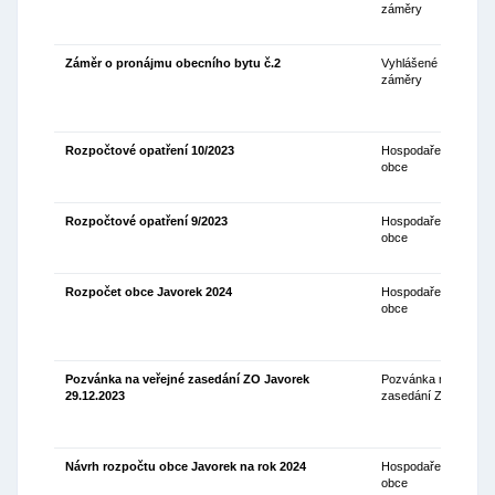
záměry
Záměr o pronájmu obecního bytu č.2
Vyhlášené
29
záměry
Rozpočtové opatření 10/2023
Hospodaření
15
obce
Rozpočtové opatření 9/2023
Hospodaření
08
obce
Rozpočet obce Javorek 2024
Hospodaření
02
obce
Pozvánka na veřejné zasedání ZO Javorek
Pozvánka na
14
29.12.2023
zasedání ZO
Návrh rozpočtu obce Javorek na rok 2024
Hospodaření
13
obce