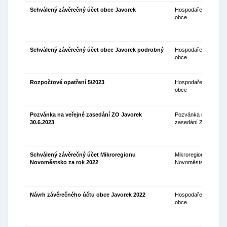
Schválený závěrečný účet obce Javorek
Hospodaření
06
obce
Schválený závěrečný účet obce Javorek podrobný
Hospodaření
06
obce
Rozpočtové opatření 5/2023
Hospodaření
03
obce
Pozvánka na veřejné zasedání ZO Javorek
Pozvánka na
22
30.6.2023
zasedání ZO
Schválený závěrečný účet Mikroregionu
Mikroregion
21
Novoměstsko za rok 2022
Novoměstsko
Návrh závěrečného účtu obce Javorek 2022
Hospodaření
10
obce