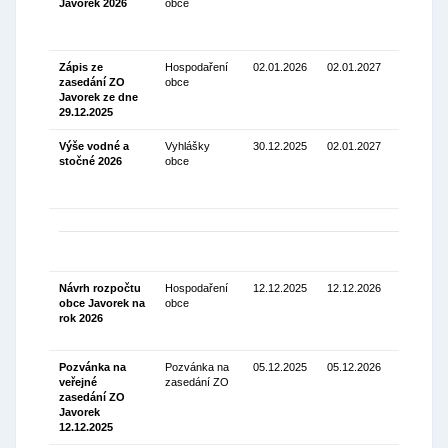
Javorek 2026
obce
Stáhnou
(124.65
Kb)
Zápis ze
Hospodaření
02.01.2026
02.01.2027
zasedání ZO
obce
Stáhnou
Javorek ze dne
(119.94 K
29.12.2025
Výše vodné a
Vyhlášky
30.12.2025
02.01.2027
stočné 2026
obce
Stáhnou
(136.12
Kb)
Návrh rozpočtu
Hospodaření
12.12.2025
12.12.2026
obce Javorek na
obce
Stáhnou
rok 2026
(125.20
Kb)
Pozvánka na
Pozvánka na
05.12.2025
05.12.2026
veřejné
zasedání ZO
Stáhnou
zasedání ZO
(128.69
Javorek
Kb)
12.12.2025