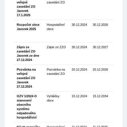
veřejné
zasedání ZO
Stáhnou
zasedání ZO
(137.42
Javorek
Kb)
17.1.2025
Rozpočet obce
Hospodaření
30.12.2024
30.12.2026
Javorek 2025
obce
Stáhnou
(130.93
Kb)
Zápis ze
Zápis ze ZZO
30.12.2024
30.12.2027
zasedání ZO
Stáhnou
Javorek ze dne
(114.92 K
27.12.2024
Pozvánka na
Pozvánka na
20.12.2024
20.12.2026
veřejné
zasedání ZO
Stáhnou
zasedání ZO
(137.00
Javorek
Kb)
27.12.2024
OZV 1/2024 O
Vyhlášky
15.12.2024
15.12.2034
stanovení
obce
Stáhnou
obecního
(157.08
systému
Kb)
odpadového
hospodářství
Návrh rozpočtu
Hospodaření
11.12.2024
11.12.2026