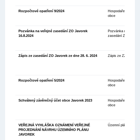
Rozpočtové opatření 9/2024
Hospodaření
24
obce
Pozvánka na veřejné zasedání ZO Javorek
Pozvánka na
08
16.8.2024
zasedání ZO
Zápis ze zasedání ZO Javorek ze dne 28. 6. 2024
Zápis ze ZZO
09
Rozpočtové opatření 5/2024
Hospodaření
08
obce
Schválený závěrečný účet obce Javorek 2023
Hospodaření
01
obce
VEŘEJNÁ VYHLÁŠKA OZNÁMENÍ VEŘEJNÉ
Územní plán
18
PROJEDNÁNÍ NÁVRHU ÚZEMNÍHO PLÁNU
JAVOREK