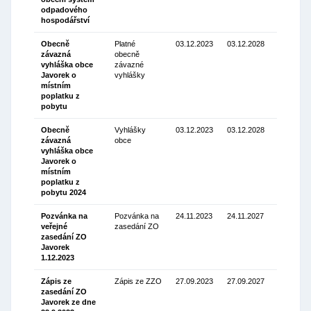
odpadového
hospodářství
Obecně
Platné
03.12.2023
03.12.2028
závazná
obecně
Stáhnou
vyhláška obce
závazné
(100.85
Javorek o
vyhlášky
Kb)
místním
poplatku z
pobytu
Obecně
Vyhlášky
03.12.2023
03.12.2028
závazná
obce
Stáhnou
vyhláška obce
(100.85
Javorek o
Kb)
místním
poplatku z
pobytu 2024
Pozvánka na
Pozvánka na
24.11.2023
24.11.2027
veřejné
zasedání ZO
Stáhnou
zasedání ZO
(137.56
Javorek
Kb)
1.12.2023
Zápis ze
Zápis ze ZZO
27.09.2023
27.09.2027
zasedání ZO
Stáhnou
Javorek ze dne
(116.33 K