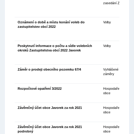
zasedání ZO
Oznámení o době a místu konání voleb do
Volby
06
zastupitelstev obcí 2022
Poskytnutí informace o počtu a sídle volebních
Volby
08
okrsků Zastupitelstva obcí 2022 Javorek
Záměr o prodeji obecního pozemku 67/4
Vyhlášené
07
záměry
Rozpočtové opatření 3/2022
Hospodaření
05
obce
Závěrečný účet obce Javorek za rok 2021
Hospodaření
27
obce
Závěrečný účet obce Javorek za rok 2021
Hospodaření
27
podrobný
obce