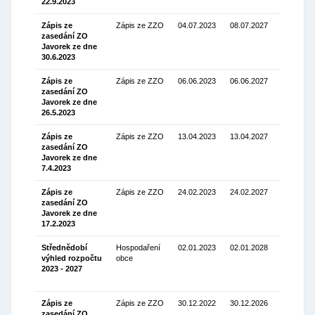
22.9.2023
Zápis ze
Zápis ze ZZO
04.07.2023
08.07.2027
zasedání ZO
Stáhnou
Javorek ze dne
(114.86 K
30.6.2023
Zápis ze
Zápis ze ZZO
06.06.2023
06.06.2027
zasedání ZO
Stáhnou
Javorek ze dne
(133.80
26.5.2023
Kb)
Zápis ze
Zápis ze ZZO
13.04.2023
13.04.2027
zasedání ZO
Stáhnou
Javorek ze dne
(161.60
7.4.2023
Kb)
Zápis ze
Zápis ze ZZO
24.02.2023
24.02.2027
zasedání ZO
Stáhnou
Javorek ze dne
(126.57
17.2.2023
Kb)
Střednědobí
Hospodaření
02.01.2023
02.01.2028
výhled rozpočtu
obce
Stáhnou
2023 - 2027
(103.56
Kb)
Zápis ze
Zápis ze ZZO
30.12.2022
30.12.2026
zasedání ZO
Stáhnou