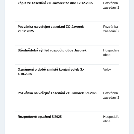
Zápis ze zasedání ZO Javorek ze dne 12.12.2025
Pozvánka na
12
zasedání ZO
Pozvánka na veřejné zasedání ZO Javorek
Pozvánka na
15
29.12.2025
zasedání ZO
Střednědobý výhled rozpočtu obce Javorek
Hospodaření
12
obce
Oznámení o době a místě konání voleb 3.-
Volby
17
4.10.2025
Pozvánka na veřejné zasedání ZO Javorek 5.9.2025
Pozvánka na
28
zasedání ZO
Rozpočtové opatření 5/2025
Hospodaření
21
obce