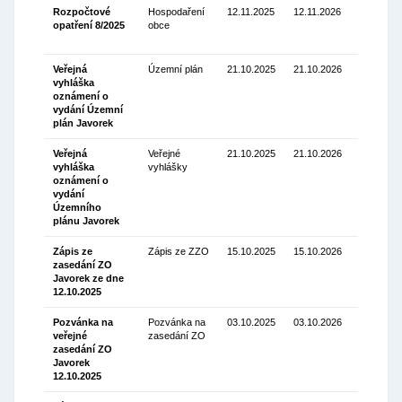
Rozpočtové
Hospodaření
12.11.2025
12.11.2026
opatření 8/2025
obce
Stáhnou
(71.84 Kb
Veřejná
Územní plán
21.10.2025
21.10.2026
vyhláška
Stáhnou
oznámení o
(267.61
vydání Územní
Kb)
plán Javorek
Veřejná
Veřejné
21.10.2025
21.10.2026
vyhláška
vyhlášky
Stáhnou
oznámení o
(363.93
vydání
Kb)
Územního
plánu Javorek
Zápis ze
Zápis ze ZZO
15.10.2025
15.10.2026
zasedání ZO
Stáhnou
Javorek ze dne
(99.27 Kb
12.10.2025
Pozvánka na
Pozvánka na
03.10.2025
03.10.2026
veřejné
zasedání ZO
Stáhnou
zasedání ZO
(137.14
Javorek
Kb)
12.10.2025