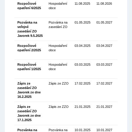
Rozpočtové
Hospodaření
11.08.2025
11.08.2026
opatření 6/2025
obce
Stáhnou
(70.78 Kb
Pozvánka na
Pozvánka na
01.05.2025
01.05.2027
veřejné
zasedání ZO
Stáhnou
zasedání ZO
(138.44
Javorek 9.5.2025
Kb)
Rozpočtové
Hospodaření
03.04.2025
03.04.2027
opatření 2/2025
obce
Stáhnou
(68.98 Kb
Rozpočtové
Hospodaření
03.03.2025
03.03.2027
opatření 1/2025
obce
Stáhnou
(68.22 Kb
Zápis ze
Zápis ze ZZO
17.02.2025
17.02.2027
zasedání ZO
Stáhnou
Javorek ze dne
(120.69
16.2.2025
Kb)
Zápis ze
Zápis ze ZZO
21.01.2025
21.01.2027
zasedání ZO
Stáhnou
Javorek ze dne
(114.11 K
17.1.2025
Pozvánka na
Pozvánka na
10.01.2025
10.01.2027