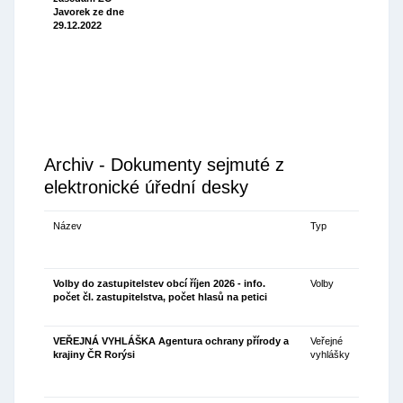
Javorek ze dne
(108.03
29.12.2022
Kb)
Archiv - Dokumenty sejmuté z
elektronické úřední desky
Název
Typ
Da
sej
do
Volby do zastupitelstev obcí říjen 2026 - info.
Volby
13
počet čl. zastupitelstva, počet hlasů na petici
VEŘEJNÁ VYHLÁŠKA Agentura ochrany přírody a
Veřejné
13
krajiny ČR Rorýsi
vyhlášky