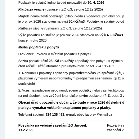
Poplatek je splatný jednorázově nejpozději do
30. 4.
2026
Platba za vodné
(usnesení ZO č.3. ze dne 12.12.2025)
Majitelé nemovitostí odebírající pitnou vodu z vodovodu pro obecnou potřebu. 
je pro rok 2026 stanoven na výši
30,-Kč/m3
. Poplatek je splatný po odečtu kon
Platba za stočné
(
usnesení ZO č.3. ze dne 12.12.2025)
Výše poplatku za stočné je pro rok 2026 stanoven na výši
40,-Kč/m3
. Poplatek
koncem roku 2026.
Místní poplatek z pobytu
OZV obce Javorek o místním poplatku z pobytu
Sazba poplatku činí
25,-Kč
za každý započatý den pobytu, s výjimkou dne počá
čtvrt ročně. Bližší informace pro ubytovatele na tel: 724 135 453.
1. Nebudou-li poplatky zaplaceny poplatníkem včas ve správné výši, vyměří mu
platebním výměrem nebo hromadným předpisným seznamem. (§ 11 odst. 1 zák
poplatcích)
2. Včas nezaplacené nebo neodvedené poplatky nebo část těchto poplatků může
na trojnásobek, toto zvýšení je příslušenstvím poplatku. (§ 11 odst. 3 zákona o 
Obecní úřad upozorňuje občany, že bude v roce 2026 důsledně dbát na d
platby a vymáhat veškeré nezaplacené poplatky a platby.
Telefonní spojení:
724 135 453
, e-mail: obec.javorek@email.cz
Pozvánka na veřejné zasedání ZO Javorek
Pozvánka na
08
13.2.2025
zasedání ZO