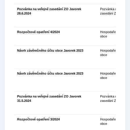
Pozvánka na veřejné zasedání ZO Javorek
Pozvánka na
13
28.6.2024
zasedání ZO
Rozpočtové opatření 4/2024
Hospodaření
11
obce
Návrh závěrečného účtu obce Javorek 2023
Hospodaření
05
obce
Návrh závěrečného účtu obce Javorek 2023
Hospodaření
05
obce
Pozvánka na veřejné zasedání ZO Javorek
Pozvánka na
23
31.5.2024
zasedání ZO
Rozpočtové opatření 3/2024
Hospodaření
20
obce