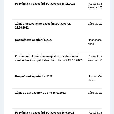
Pozvánka na zasedání ZO Javorek 18.11.2022
Pozvánka na
11
zasedání ZO
Zápis z ustavujícího zasedáni ZO Javorek
Zápis ze ZZO
02
22.10.2022
Rozpočtové opatření 5/2022
Hospodaření
31
obce
Oznámení o konání ustavujícího zasedání nově
Pozvánka na
14
zvoleného Zastupitelstva obce Javorek 22.10.2022
zasedání ZO
Rozpočtové opatření 4/2022
Hospodaření
03
obce
Zápis ze ZO Javorek ze dne 16.9..2022
Zápis ze ZZO
23
Pozvánka na zasedání ZO Javorek 16.9.2022
Pozvánka na
09