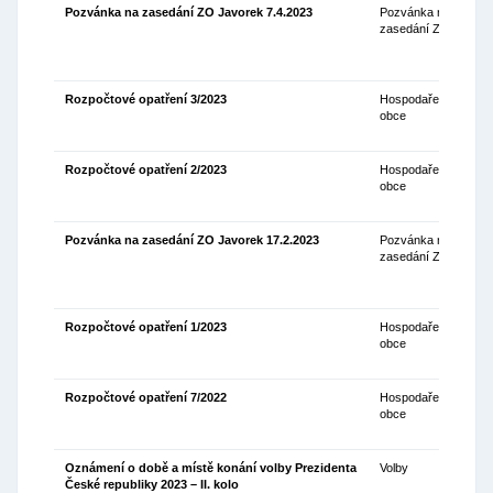
Pozvánka na zasedání ZO Javorek 7.4.2023
Pozvánka na
30
zasedání ZO
Rozpočtové opatření 3/2023
Hospodaření
27
obce
Rozpočtové opatření 2/2023
Hospodaření
06
obce
Pozvánka na zasedání ZO Javorek 17.2.2023
Pozvánka na
10
zasedání ZO
Rozpočtové opatření 1/2023
Hospodaření
30
obce
Rozpočtové opatření 7/2022
Hospodaření
23
obce
Oznámení o době a místě konání volby Prezidenta
Volby
16
České republiky 2023 – II. kolo