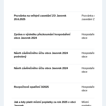
Pozvánka na veřejné zasedání ZO Javorek
Pozvánka na
11
20.6.2025
zasedání ZO
Zpráva o výsledku přezkoumání hospodaření
Hospodaření
05
obce Javorek 2024
obce
Návrh závěrečného účtu obce Javorek 2024
Hospodaření
05
podrobný
obce
Návrh závěrečného účtu obce Javorek 2024
Hospodaření
05
obce
Rozpočtové opatření 3/2025
Hospodaření
15
obce
Jak a kdy platit místní poplatky za rok 2025 v obci
Místní
09
Javorek
poplatky