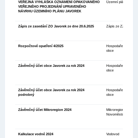
VEŘEJNÁ VYHLÁŠKA OZNÁMENÍ OPAKOVANÉHO
Územní plán
31
VEŘEJNÉHO PROJEDNÁNÍ UPRAVENÉHO
NÁVRHU ÚZEMNÍHO PLÁNU JAVOREK
Zápis ze zasedání ZO Javorek ze dne 20.6.2025
Zápis ze ZZO
30
Rozpočtové opatření 4/2025
Hospodaření
26
obce
Závěrečný účet obce Javorek za rok 2024
Hospodaření
25
obce
Závěrečný účet obce Javorek za rok 2024
Hospodaření
26
podrobný
obce
Závěrečný účet Mikroregion 2024
Mikroregion
18
Novoměstsko
Kalkulace vodné 2024
Vodovod
01