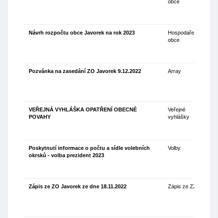
obce
Návrh rozpočtu obce Javorek na rok 2023
Hospodaření
09
obce
Pozvánka na zasedání ZO Javorek 9.12.2022
Array
01
VEŘEJNÁ VYHLÁŠKA OPATŘENÍ OBECNÉ
Veřejné
01
POVAHY
vyhlášky
Poskytnutí informace o počtu a sídle volebních
Volby
28
okrsků - volba prezident 2023
Zápis ze ZO Javorek ze dne 18.11.2022
Zápis ze ZZO
24