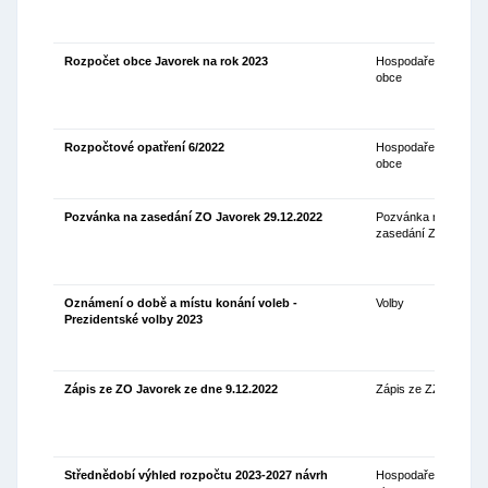
Rozpočet obce Javorek na rok 2023
Hospodaření
02
obce
Rozpočtové opatření 6/2022
Hospodaření
30
obce
Pozvánka na zasedání ZO Javorek 29.12.2022
Pozvánka na
22
zasedání ZO
Oznámení o době a místu konání voleb -
Volby
21
Prezidentské volby 2023
Zápis ze ZO Javorek ze dne 9.12.2022
Zápis ze ZZO
14
Střednědobí výhled rozpočtu 2023-2027 návrh
Hospodaření
09