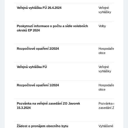
Veřejná vyhláška FÚ 26.4.2024
Veřejné
27
vyhlášky
Poskytnutí informace o počtu a sídle volebních
Volby
22
okrsků EP 2024
Rozpočtové opatření 2/2024
Hospodaření
15
obce
Veřejná vyhláška FÚ
Veřejné
15
vyhlášky
Rozpočtové opatření 1/2024
Hospodaření
15
obce
Pozvánka na veřejné zasedání ZO Javorek
Pozvánka na
08
15.3.2024
zasedání ZO
Žádost o pronájem obecního bytu
Vyhlášené
29