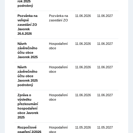
rok 2025
(4.00 Kb)
podrobný
Pozvánka na
Pozvánka na
11.06.2026
11.06.2027
veřejné
zasedání ZO
Stáhnou
zasedání ZO
(171.71
Javorek
Kb)
26.6.2026
Návrh
Hospodaření
11.06.2026
11.06.2027
závěrečného
obce
Stáhnou
účtu obce
(411.22 K
Javorek 2025
Návrh
Hospodaření
11.06.2026
11.06.2027
závěrečného
obce
Stáhnou
účtu obce
(4.00 Kb)
Javorek 2025
podrobný
Zpráva o
Hospodaření
11.06.2026
11.06.2027
výsledku
obce
Stáhnou
přezkoumání
(214.39
hospodaření
Kb)
obce Javorek
2025
Rozpočtové
Hospodaření
11.05.2026
11.05.2027
opatření 2/2026
obce
Stáhnou