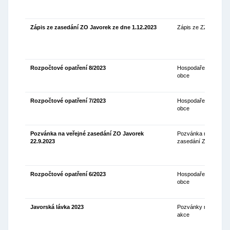
Zápis ze zasedání ZO Javorek ze dne 1.12.2023
Zápis ze ZZO
08
Rozpočtové opatření 8/2023
Hospodaření
06
obce
Rozpočtové opatření 7/2023
Hospodaření
02
obce
Pozvánka na veřejné zasedání ZO Javorek
Pozvánka na
15
22.9.2023
zasedání ZO
Rozpočtové opatření 6/2023
Hospodaření
04
obce
Javorská lávka 2023
Pozvánky na
06
akce