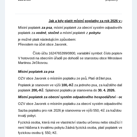
Jak a kdy platit místní poplatky za rok 2026 v obci Javo
Místní poplatek
za psa
,
m
ístní poplatek za obecní systém odpadového hospodá
poplatek za
vodné
,
stočné
a místní poplatek z
pobytu
je možné platit následujícím způsobem:
Převodem na účet obce Javorek.
Číslo účtu 1624765399/0800, variabilní symbol: číslo popisné.
V hotovosti na obecním úřadě po dohodě se starostou obce Miroslavem Škapou
Martinou Jirčíkovou.
Místní poplatek za psa
OZV obce Javorek o místním poplatku ze psů
.
Platí držitel psa.
Poplatek je stanoven ve výši
100,-Kč
za jednoho psa, za každého dalšího psa té
poplatek
200,-Kč
. Splatnost poplatku je stanovena do
30. 4. 2026.
Místní poplatek za obecní systém odpadového hospodářství - odpady
OZV obce Javorek o místním poplatku za obecní systém odpadového hospodář
Sazba poplatku pro rok 2026 je stanovena ve výši 550,-Kč za každou fyzickou 
trvalý pobyt.
Fyzická osoba, která má ve vlastnictví stavbu určenou nebo sloužící k individuál
není hlášena k trvalému pobytu žádná fyzická osoba, platí poplatek ve výši odp
fyzickou osobu tj. 550,-Kč.