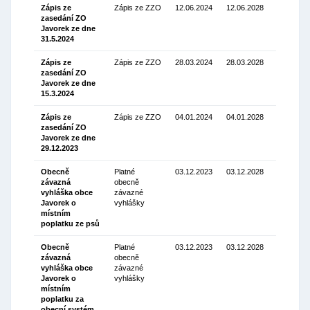
Zápis ze
Zápis ze ZZO
12.06.2024
12.06.2028
zasedání ZO
Stáhnou
Javorek ze dne
(110.06 K
31.5.2024
Zápis ze
Zápis ze ZZO
28.03.2024
28.03.2028
zasedání ZO
Stáhnou
Javorek ze dne
(121.10
15.3.2024
Kb)
Zápis ze
Zápis ze ZZO
04.01.2024
04.01.2028
zasedání ZO
Stáhnou
Javorek ze dne
(109.49
29.12.2023
Kb)
Obecně
Platné
03.12.2023
03.12.2028
závazná
obecně
Stáhnou
vyhláška obce
závazné
(102.92
Javorek o
vyhlášky
Kb)
místním
poplatku ze psů
Obecně
Platné
03.12.2023
03.12.2028
závazná
obecně
Stáhnou
vyhláška obce
závazné
(108.93
Javorek o
vyhlášky
Kb)
místním
poplatku za
obecní systém