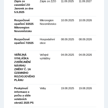
Zápis ze
Zápis ze ZZO
11.09.2025
11.09.2027
zasedání ZO
Stáhnou
Javorek ze dne
(121.65
5.9.2025
Kb)
Rozpočtové
Mikroregion
10.09.2025
10.09.2026
opatření 3/2025
Novoměstsko
Stáhnou
Mikroregion
(69.41 Kb
Novoměstsko
Rozpočtové
Hospodaření
08.09.2025
08.09.2026
opatření 7/2025
obce
Stáhnou
(70.89 Kb
VEŘEJNÁ
Veřejné
04.09.2025
04.09.2026
VYHLÁŠKA
vyhlášky
Stáhnou
ZVEŘEJNĚNÍ
(316.31
NÁVRHU
Kb)
ZMĚNY Č. 1A
ÚZEMNÍHO
ROZVOJOVÉHO
PLÁNU
Poskytnutí
Volby
19.08.2025
19.08.2026
informace o
Stáhnou
počtu a sídle
(173.54
volebních
Kb)
okrsků 2025 PS